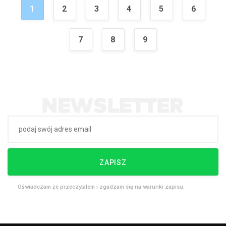
1
2
3
4
5
6
7
8
9
ZAPISZ
Oświadczam że przeczytałem i zgadzam się na warunki zapisu.