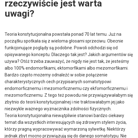
rzeczywiście jest warta
uwagi?
Teoria konstytucjonalna powstała ponad 70 lat temu. Już na
początku spotkała się z wieloma głosami sprzeciwu. Obecnie
funkcjonujące poglądy są podobne. Powoli odchodzi się od
opisywanego konceptu. Dlaczego tak jest? Jakich argumentów się
używa? Otóż trzeba zauważyć, że nigdy nie jest tak, że jesteśmy
albo 100% endomorfikami, ektomorfikami albo mezomorfikami.
Bardzo często możemy odnaleźć w sobie połączenie
charakterystycznych cech przypisanych somatotypowi
endomorficznemu i mezomorficznemu czy ekfomorficznemu i
mezomorficznemu. Z tego też powodu nie przywiązywałabym się
zbytnio do teorii konstytucjonalnej i nie traktowałabym jej jako
niezwykle ważnego wyznacznika zdolności fizycznych.
Teoria konstytucjonalna niewątpliwie stanowi bardzo ciekawy
temat dla wszystkich interesujących się zdrowym stylem życia,
którzy pragną wypracowywać wymarzoną sylwetkę. Niektórzy
jednak zbyt mocno przywiązują się do danego somatotypu. Nie