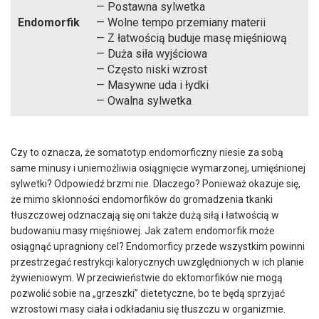
— Postawna sylwetka
Endomorfik
— Wolne tempo przemiany materii
— Z łatwością buduje masę mięśniową
— Duża siła wyjściowa
— Często niski wzrost
— Masywne uda i łydki
— Owalna sylwetka
Czy to oznacza, że somatotyp endomorficzny niesie za sobą
same minusy i uniemożliwia osiągnięcie wymarzonej, umięśnionej
sylwetki? Odpowiedź brzmi nie. Dlaczego? Ponieważ okazuje się,
że mimo skłonności endomorfików do gromadzenia tkanki
tłuszczowej odznaczają się oni także dużą siłą i łatwością w
budowaniu masy mięśniowej. Jak zatem endomorfik może
osiągnąć upragniony cel? Endomorficy przede wszystkim powinni
przestrzegać restrykcji kalorycznych uwzględnionych w ich planie
żywieniowym. W przeciwieństwie do ektomorfików nie mogą
pozwolić sobie na „grzeszki” dietetyczne, bo te będą sprzyjać
wzrostowi masy ciała i odkładaniu się tłuszczu w organizmie.