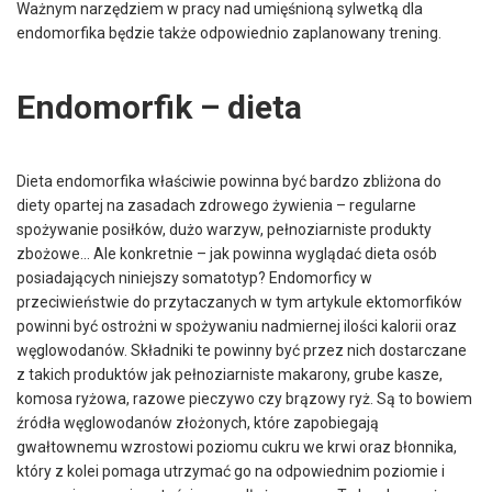
Ważnym narzędziem w pracy nad umięśnioną sylwetką dla
endomorfika będzie także odpowiednio zaplanowany trening.
Endomorfik – dieta
Dieta endomorfika właściwie powinna być bardzo zbliżona do
diety opartej na zasadach zdrowego żywienia – regularne
spożywanie posiłków, dużo warzyw, pełnoziarniste produkty
zbożowe… Ale konkretnie – jak powinna wyglądać dieta osób
posiadających niniejszy somatotyp? Endomorficy w
przeciwieństwie do przytaczanych w tym artykule ektomorfików
powinni być ostrożni w spożywaniu nadmiernej ilości kalorii oraz
węglowodanów. Składniki te powinny być przez nich dostarczane
z takich produktów jak pełnoziarniste makarony, grube kasze,
komosa ryżowa, razowe pieczywo czy brązowy ryż. Są to bowiem
źródła węglowodanów złożonych, które zapobiegają
gwałtownemu wzrostowi poziomu cukru we krwi oraz błonnika,
który z kolei pomaga utrzymać go na odpowiednim poziomie i