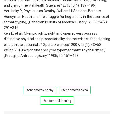
and Environmental Health Sciences” 2013, 5(4), 189–196.
Vertinsky P., Physique as Destiny: William H. Sheldon, Barbara
Honeyman Heath and the struggle for hegemony in the science of
somatotyping, „Canadian Bulletin of Medical History” 2007, 24(2),
291–316.
Kerr D. et al., Olympic lightweight and open rowers possess
distinctive physical and proportionality characteristics for selecting
elite athlete, „Journal of Sports Sciences” 2007, 25(1), 43–53
Welon Z., Funkcjonalna specyfika typów somatycznych u dzieci,
„Przegląd Antropologiczny” 1986, 52, 151–158.
#endomorfik cechy
#endomorfik dieta
#endomorfik trening