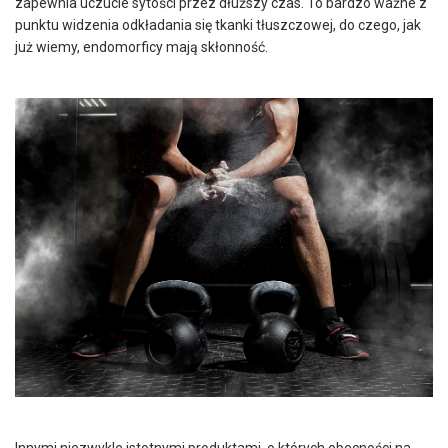
zapewnia uczucie sytości przez dłuższy czas. To bardzo ważne z
punktu widzenia odkładania się tkanki tłuszczowej, do czego, jak
już wiemy, endomorficy mają skłonność.
Innymi niezwykle istotnymi produktami, o których obecności na