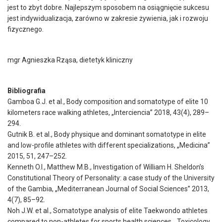
jest to zbyt dobre. Najlepszym sposobem na osiągnięcie sukcesu
jest indywidualizacja, zarówno w zakresie żywienia, jak i rozwoju
fizycznego.
mgr Agnieszka Rząsa, dietetyk kliniczny
Bibliografia
Gamboa G.J. et al., Body composition and somatotype of elite 10
kilometers race walking athletes, „Interciencia” 2018, 43(4), 289–
294.
Gutnik B. et al., Body physique and dominant somatotype in elite
and low-profile athletes with different specializations, „Medicina”
2015, 51, 247–252.
Kenneth O.I., Matthew M.B., Investigation of William H. Sheldon’s
Constitutional Theory of Personality: a case study of the University
of the Gambia, „Mediterranean Journal of Social Sciences” 2013,
4(7), 85–92.
Noh J.W. et al., Somatotype analysis of elite Taekwondo athletes
compared to non-athletes for sports health sciences, „Toxicology