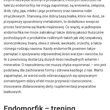
talerzu endomorficy nie mogą zapominać, są wołowina, cielęcina,
drób, ryby, jaja, mleko i jego przetwory oraz nasiona roślin
strączkowych. Stanowią one dobrą bazę białka, które nie dość, że
przyspieszy spowolniony metabolizm, to dodatkowo wesprze
proces tworzenia się tkanki mięśniowej. Co więcej, w jadłospisie
endomorfika nie może zabraknąć także dobrej jakości tłuszczów
pochodzących z produktów roślinnych takich jak olej rzepakowy,
słonecznikowy, lniany, oliwa z oliwek, awokado, orzechy, a także
różnego rodzaju nasiona. Każdy endomorfik powinien także
pamiętać o spożywaniu odpowiedniej ilości warzyw i owoców, bo
te z pewnością dostarczą dużych ilości niezbędnych witamin i
minerałów. O nawodnieniu nie muszę chyba wspominać – ono jest
podstawą dla zachowania formy i zdrowia każdego z nas. Warto
zapamiętać, że wśród osób odznaczających się opisywanym
somatotypem dobry efekt może przynieść równoczesne
stosowanie zbilansowanej diety i suplementacji preparatów
białkowych.
Endomorfik – trening