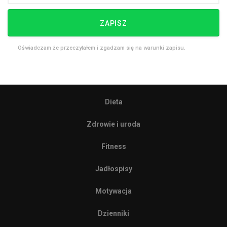
ZAPISZ
Oświadczam że przeczytałem i zgadzam się na warunki zapisu.
Dieta
Zdrowie i uroda
Fitness
Jadłospisy
Motywacja
Dzienniki