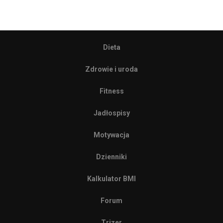
Dieta
Zdrowie i uroda
Fitness
Jadłospisy
Motywacja
Dzienniki
Kalkulator BMI
Forum
Trizer