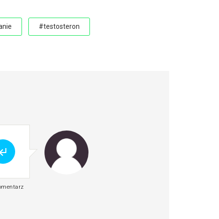
anie
#testosteron
komentarz