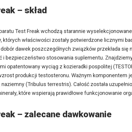
reak – skład
paratu Test Freak wchodzą starannie wyselekcjonowane
 których właściwości zostały potwierdzone licznymi ba
 dobór dawek poszczególnych związków przekłada się 
ć i bezpieczeństwo stosowania suplementu. Znajdziem
mi opatentowany wyciąg z kozieradki pospolitej (TESTO
zrost produkcji testosteronu. Ważnym komponentem je
naziemny (Tribulus terrestris). Całość została uzupełni
minerały, które wspierają prawidłowe funkcjonowanie or
reak – zalecane dawkowanie