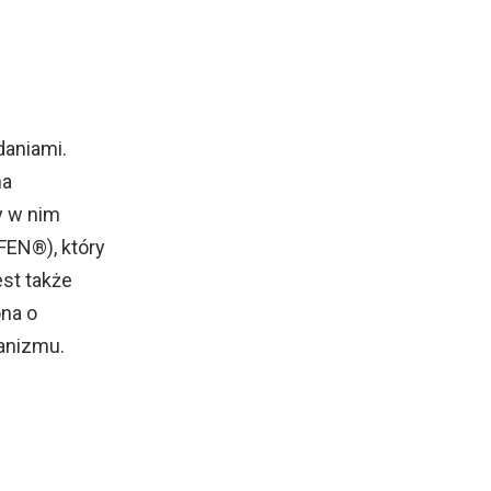
daniami.
na
y w nim
FEN®), który
st także
ona o
ganizmu.