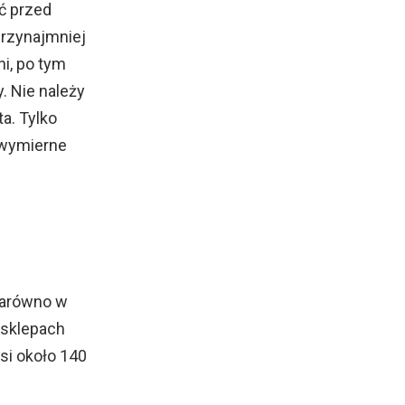
ć przed
przynajmniej
i, po tym
. Nie należy
a. Tylko
 wymierne
zarówno w
 sklepach
si około 140