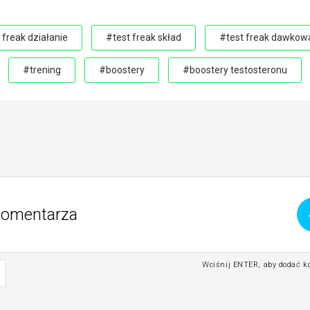
 freak działanie
#test freak skład
#test freak dawkow
#trening
#boostery
#boostery testosteronu
Wciśnij ENTER, aby dodać 