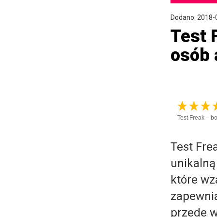
Dodano: 2018-
Test 
osób 
Test Freak – b
Test Fre
unikalną
które wz
zapewnia
przede w