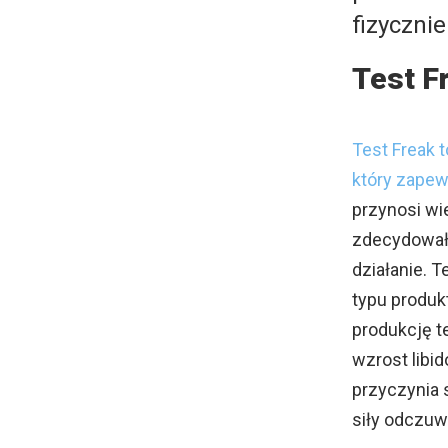
fizycznie
Test F
Test Freak 
który zapew
przynosi wi
zdecydowały
działanie. 
typu produk
produkcję t
wzrost libid
przyczynia 
siły odczuw