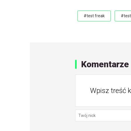
#test freak
#test
Komentarze