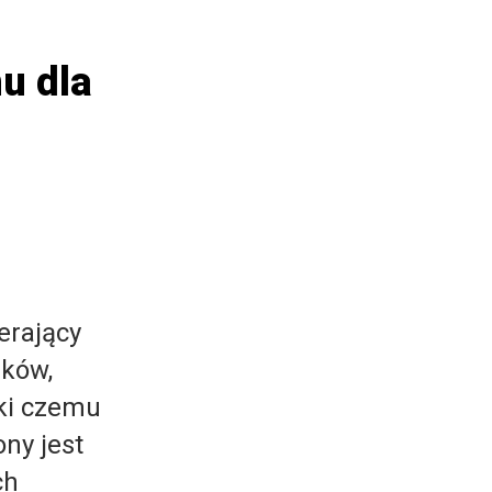
u dla
erający
ików,
ęki czemu
ny jest
ch