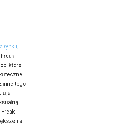
a rynku,
t Freak
ób, które
skuteczne
ż inne tego
uluje
ksualną i
t Freak
iększenia