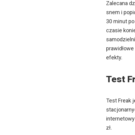
Zalecana dz
snem i popi
30 minut po
czasie koni
samodzielni
prawidłowe 
efekty.
Test F
Test Freak 
stacjonarny
internetowy
zł.