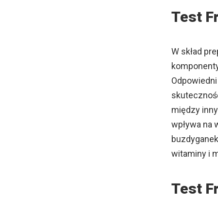
Test F
W skład pre
komponenty,
Odpowiedni
skutecznoś
między inny
wpływa na w
buzdyganek 
witaminy i 
Test F