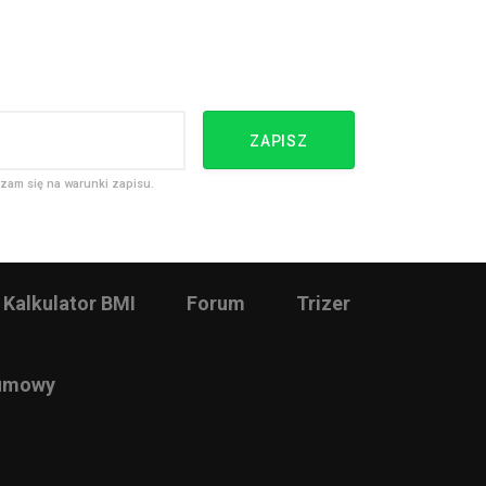
ZAPISZ
zam się na warunki zapisu.
Kalkulator BMI
Forum
Trizer
 umowy