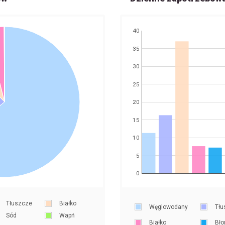
40
35
30
25
20
15
10
5
0
Tłuszcze
Białko
Węglowodany
Tłu
Sód
Wapń
Białko
Bło