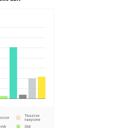
Tłuszcze
szcze
nasycone
nnik
Sód