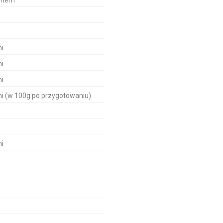
monem
mi
mi
mi
mi (w 100g po przygotowaniu)
mi