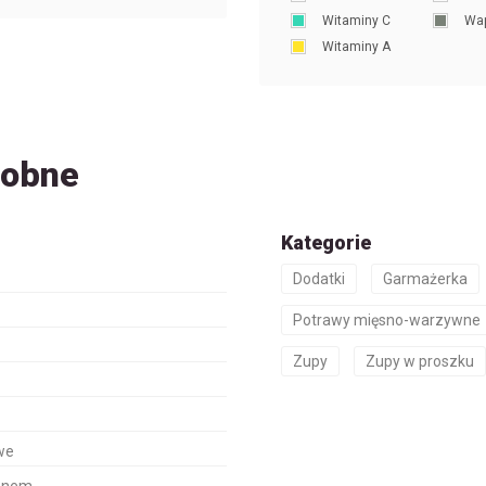
Witaminy C
Wa
Witaminy A
dobne
Kategorie
Dodatki
Garmażerka
Potrawy mięsno-warzywne
Zupy
Zupy w proszku
we