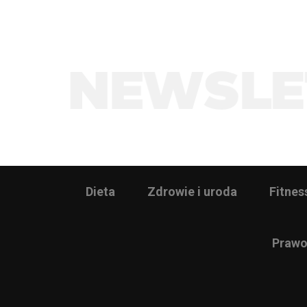
Dieta
Zdrowie i uroda
Fitnes
Prawo