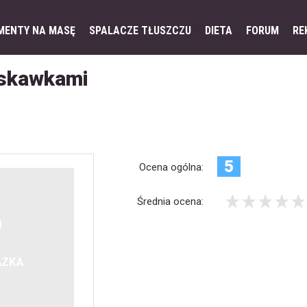
MENTY NA MASĘ
SPALACZE TŁUSZCZU
DIETA
FORUM
RE
ruskawkami
5
Ocena ogólna:
Średnia ocena: