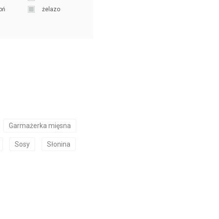
pń
żelazo
Garmażerka mięsna
Sosy
Słonina