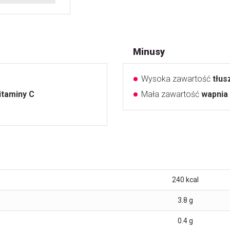
Minusy
Wysoka zawartość
tłu
itaminy C
Mała zawartość
wapnia
240
kcal
3.8
g
0.4
g