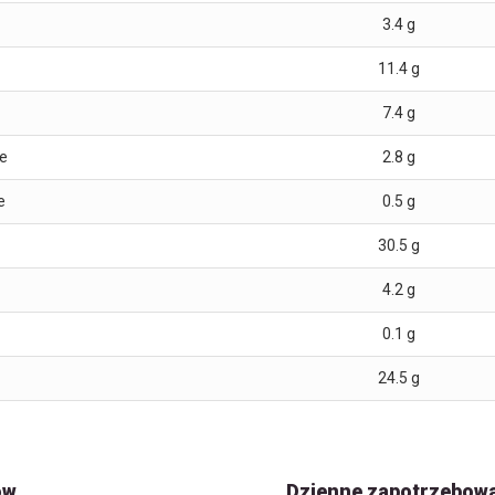
3.4
g
11.4
g
7.4
g
e
2.8
g
e
0.5
g
30.5
g
4.2
g
0.1
g
24.5
g
ów
Dzienne zapotrzebow