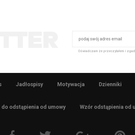
Oświadczam że przeczytałem i zgad
s
Jadłospisy
Motywacja
Dzienniki
 do odstąpienia od umowy
Wzór odstąpienia od