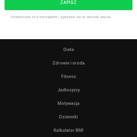
ZAPISZ
Oświadczam że przeczytałem i zgadzam się na warunki zapisu.
Dieta
Zdrowie i uroda
Fitness
Jadłospisy
Motywacja
Dzienniki
Kalkulator BMI