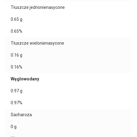
Tłuszcze jednonienasycone
0.65
g
0.65%
Tłuszcze wielonienasycone
0.16
g
0.16%
Węglowodany
0.97
g
0.97%
Sacharoza
0
g