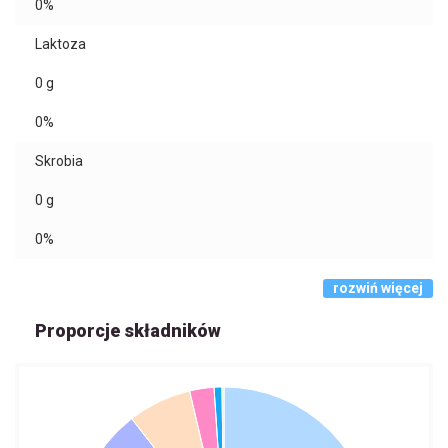
0%
Laktoza
0
g
0%
Skrobia
0
g
0%
rozwiń więcej
Proporcje składników