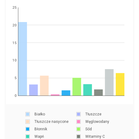
25
20
15
10
5
0
Białko
Tłuszcze
Tłuszcze nasycone
Węglowodany
Błonnik
Sód
Wapń
Witaminy C