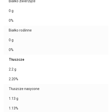
Białko zwierzęce
0
g
0%
Białko roślinne
0
g
0%
Tłuszcze
2.2
g
2.20%
Tłuszcze nasycone
1.13
g
1.13%