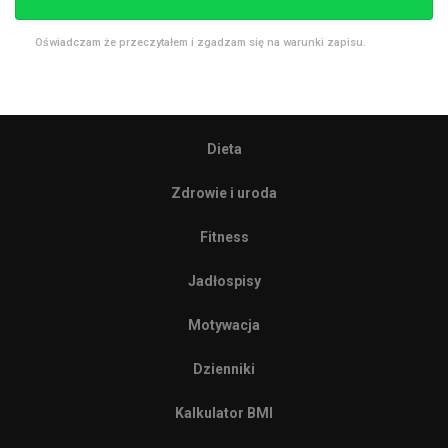
Oświadczam że przeczytałem i zgadzam się na warunki zapisu.
Dieta
Zdrowie i uroda
Fitness
Jadłospisy
Motywacja
Dzienniki
Kalkulator BMI