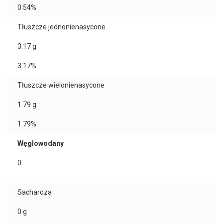
0.54%
Tłuszcze jednonienasycone
3.17
g
3.17%
Tłuszcze wielonienasycone
1.79
g
1.79%
Węglowodany
0
Sacharoza
0
g