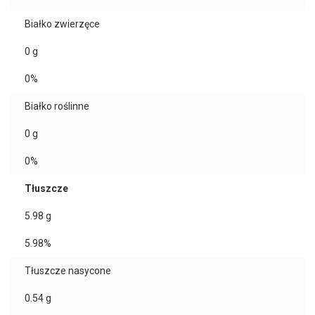
Białko zwierzęce
0
g
0%
Białko roślinne
0
g
0%
Tłuszcze
5.98
g
5.98%
Tłuszcze nasycone
0.54
g