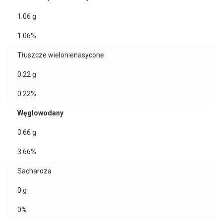
1.06
g
1.06%
Tłuszcze wielonienasycone
0.22
g
0.22%
Węglowodany
3.66
g
3.66%
Sacharoza
0
g
0%