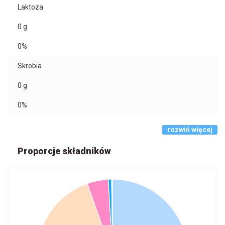
Laktoza
0
g
0%
Skrobia
0
g
0%
rozwiń więcej
Proporcje składników