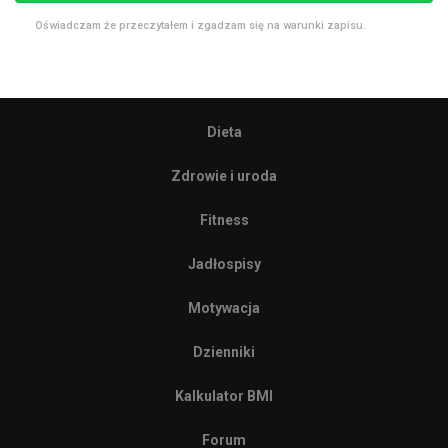
Oświadczam że przeczytałem i zgadzam się na warunki zapisu.
Dieta
Zdrowie i uroda
Fitness
Jadłospisy
Motywacja
Dzienniki
Kalkulator BMI
Forum