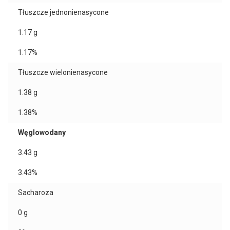
Tłuszcze jednonienasycone
1.17
g
1.17%
Tłuszcze wielonienasycone
1.38
g
1.38%
Węglowodany
3.43
g
3.43%
Sacharoza
0
g