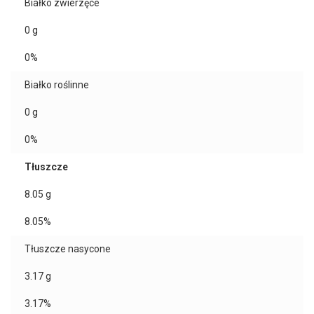
Białko zwierzęce
0
g
0%
Białko roślinne
0
g
0%
Tłuszcze
8.05
g
8.05%
Tłuszcze nasycone
3.17
g
3.17%