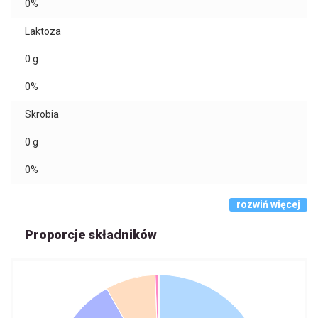
0%
Laktoza
0
g
0%
Skrobia
0
g
0%
rozwiń więcej
Proporcje składników