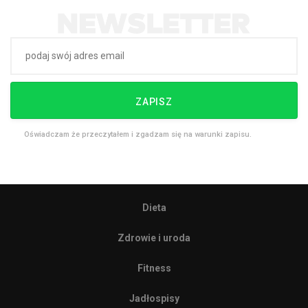
ZAPISZ
Oświadczam że przeczytałem i zgadzam się na warunki zapisu.
Dieta
Zdrowie i uroda
Fitness
Jadłospisy