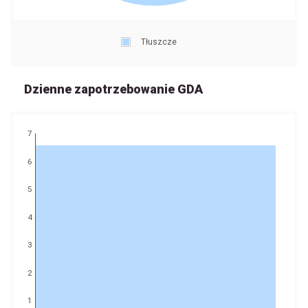
Tłuszcze
Dzienne zapotrzebowanie GDA
7
6
5
4
3
2
1