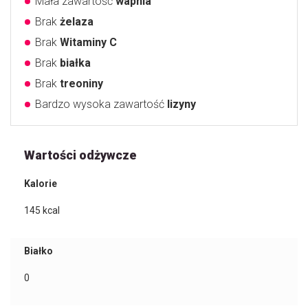
Mała zawartość
wapnia
Brak
żelaza
Brak
Witaminy C
Brak
białka
Brak
treoniny
Bardzo wysoka zawartość
lizyny
Wartości odżywcze
Kalorie
145
kcal
Białko
0