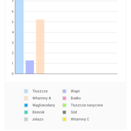
7
6
5
4
3
2
1
0
Tłuszcze
Wapń
Witaminy A
Białko
Węglowodany
Tłuszcze nasycone
Błonnik
Sód
żelazo
Witaminy C