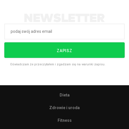
ZAPISZ
Oświadczam że przeczytałem i zgadzam się na warunki zapisu.
Dieta
Zdrowie i uroda
Fitness