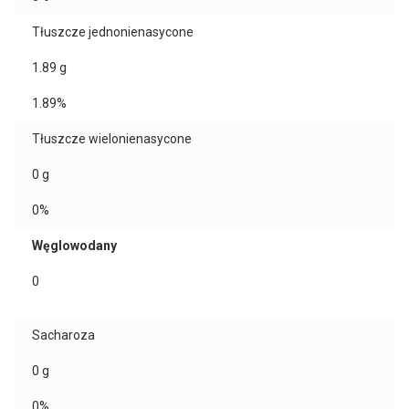
Tłuszcze jednonienasycone
1.89
g
1.89%
Tłuszcze wielonienasycone
0
g
0%
Węglowodany
0
Sacharoza
0
g
0%