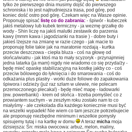
tylko że pierwszego dnia musimy dojść do pierwszego
schroniska i to jest najtrudniejsza trasa, pod górę, pod
koniec dość ostro pod górę.
Czekam więc na Wasze opinie.
Proponuję spisać
listę co do zabrania:
- śpiwór
- kubeczek
jakiś metalowy lub kubek termiczny
- ja wezmę grzałkę do
wody
- Shin liczę na jakiś malutki zestawik do parzenia
kawy (mmm kawa i jagodzianki na trasie
)
- dobre buty i
jakieś lżejsze na zmianę w razie czego
- jak macie to
proponuję folie takie jak na maratonie rozdają
- kurtka
przeciw deszczowa
- ciepła bluza
- coś na głowę od
słońca/wiatru
- jak ktoś ma to mały scyzoryk
- przynajmniej
jedna latarka (ja mam) nigdy nie wiadomo co się przyda/ży
-
będę mieć opaskę stabilizacyjną na kostkę jakby co
- coś
przeciw bólowego do łyknięcia i do smarowania
- coś do
odkażania plus plastry
- worki duże foliowe do zapakowania
śpiwora i odzieży (już raz szłam w ulewie, nie polecam
przemoczonego plecaka!)
- będę mieć mapę
- ładowarki
(ew. powerbanki)
- krem od słońca
- trzeba pomyśleć co z
prowiantem suchym - w zeszłym roku zostało nam to co
miałyśmy - ale czekolada dla każdego koniecznie musi być
na wszelki wypadek!
Nie wiem co tam jeszcze potrzebujecie
ale proponuję niezbędne minimum i wszelkie pomysły
spisujemy tutaj i na kartkę w domu
A teraz
micha
moja
dzisiejsza:
Śn: miska owocowa: arbuz, melon, maliny,