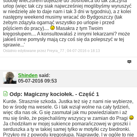
sobotę wieczorem dojedzie do Sosnowca bo tak zaczyna
urlop (więc tak czy siak najwcześniej moglibyśmy wyruszyć
w niedzielę ale to daje nam i tak 3 dni w tygodniu), a z kolei
następny weekend musimy wracać do Bydgoszczy (tak
żebym zdązyła ogarnąć wszystko po urlopie i przed
pójściem do pracy)....
Masakra z tym Twoim
kręgosłupem....
A konsultowałaś z innymi lekarzami? może
jakieś inne pomysły mają czy coś się da polepszyć w tej
sprawie...'
Ostatnio edytowane przez Freyra_77 ; 04-07-2016 o
18:13
Shinden
said:
05-07-2016
09:53
Odp: Magiczny kociołek. - Część 1
Kurde. Strasznie szkoda. Justka też się z nami nie wybierze,
bo w środę ma wesele. G i tak wziął wolne na cały tydzień,
więc dla nas ok.
G się zasmutał jak mu powiedziałam i aż
mu się śniło, że pojechaliśmy wszyscy w zamian do Pragi
Ja chodziłam w mojej sukience pomarańczowej w groszki i
serduszka a ty w takiej samej tylko w motylki czy biedronki.
Przykro mi z powodu kręgosłupa. Naprawdę.
I w ogóle to nie