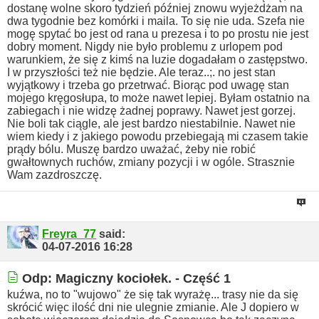
dostanę wolne skoro tydzień później znowu wyjeżdżam na
dwa tygodnie bez komórki i maila. To się nie uda. Szefa nie
mogę spytać bo jest od rana u prezesa i to po prostu nie jest
dobry moment.
Nigdy nie było problemu z urlopem pod
warunkiem, że się z kimś na luzie dogadałam o zastępstwo.
I w przyszłości też nie będzie. Ale teraz..;. no jest stan
wyjątkowy i trzeba go przetrwać.
Biorąc pod uwagę stan
mojego kręgosłupa, to może nawet lepiej.
Byłam ostatnio na
zabiegach i nie widzę żadnej poprawy. Nawet jest gorzej.
Nie boli tak ciągle, ale jest bardzo niestabilnie. Nawet nie
wiem kiedy i z jakiego powodu przebiegają mi czasem takie
prądy bólu. Muszę bardzo uważać, żeby nie robić
gwałtownych ruchów, zmiany pozycji i w ogóle.
Strasznie
Wam zazdroszczę.
Freyra_77
said:
04-07-2016
16:28
Odp: Magiczny kociołek. - Część 1
kuźwa, no to "wujowo" że się tak wyrażę... trasy nie da się
skrócić więc ilość dni nie ulegnie zmianie. Ale J dopiero w