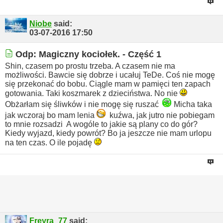
Niobe
said:
03-07-2016
17:50
Odp: Magiczny kociołek. - Część 1
Shin, czasem po prostu trzeba. A czasem nie ma
możliwości. Bawcie się dobrze i ucałuj TeDe.
Coś nie mogę
się przekonać do bobu. Ciągle mam w pamięci ten zapach
gotowania. Taki koszmarek z dzieciństwa. No nie
Obżarłam się śliwków i nie mogę się ruszać
Micha taka
jak wczoraj bo mam lenia
kuźwa, jak jutro nie pobiegam
to mnie rozsadzi
A wogóle to jakie są plany co do gór?
Kiedy wyjazd, kiedy powrót? Bo ja jeszcze nie mam urlopu
na ten czas. O ile pojadę
Freyra_77
said: