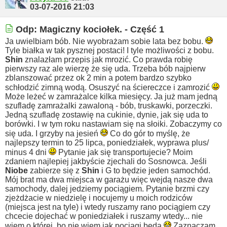
03-07-2016
21:03
Odp: Magiczny kociołek. - Część 1
Ja uwielbiam bób. Nie wyobrażam sobie lata bez bobu.
Tyle białka w tak pysznej postaci! I tyle możliwości z bobu.
Shin
znalazłam przepis jak mrozić. Co prawda robię
pierwszy raz ale wierzę że się uda. Trzeba bób najpierw
zblanszować przez ok 2 min a potem bardzo szybko
schłodzić zimną wodą. Osuszyć na ściereczce i zamrozić
Może leżeć w zamrażalce kilka miesięcy.
Ja już mam jedną
szufladę zamrażalki zawaloną - bób, truskawki, porzeczki.
Jedną szufladę zostawię na cukinie, dynie, jak się uda to
borówki. I w tym roku nastawiam się na słoiki. Zobaczymy co
się uda. I grzyby na jesień
Co do gór to myślę, że
najlepszy termin to 25 lipca, poniedziałek, wyprawa plus/
minus 4 dni
Pytanie jak się transportujecie? Moim
zdaniem najlepiej jakbyście zjechali do Sosnowca. Jeśli
Niobe
zabierze się z
Shin
i G to będzie jeden samochód.
Mój brat ma dwa miejsca w garażu więc wejdą nasze dwa
samochody, dalej jedziemy pociągiem. Pytanie brzmi czy
zjeżdżacie w niedzielę i nocujemy u moich rodziców
(miejsca jest na tyle) i wtedy ruszamy rano pociągiem czy
chcecie dojechać w poniedziałek i ruszamy wtedy... nie
wiem o której, bo nie wiem jak pociągi będą
Zaznaczam