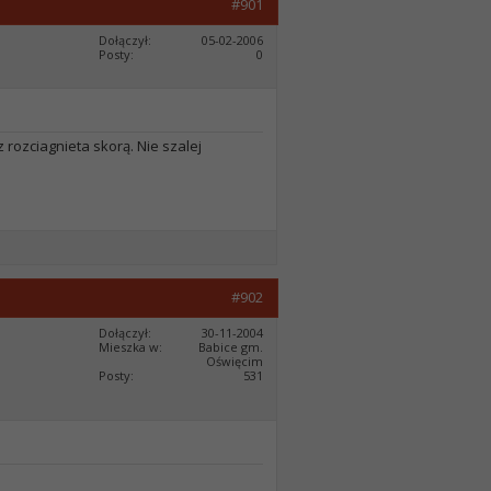
#901
Dołączył
05-02-2006
Posty
0
rozciagnieta skorą. Nie szalej
#902
Dołączył
30-11-2004
Mieszka w
Babice gm.
Oświęcim
Posty
531