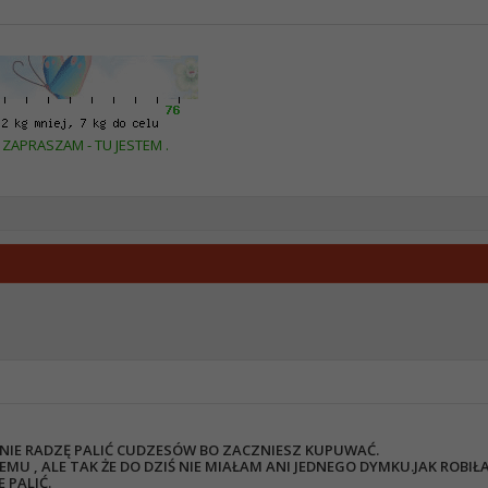
ZAPRASZAM - TU JESTEM .
 NIE RADZĘ PALIĆ CUDZESÓW BO ZACZNIESZ KUPUWAĆ.
EMU , ALE TAK ŻE DO DZIŚ NIE MIAŁAM ANI JEDNEGO DYMKU.JAK ROBI
 PALIĆ.