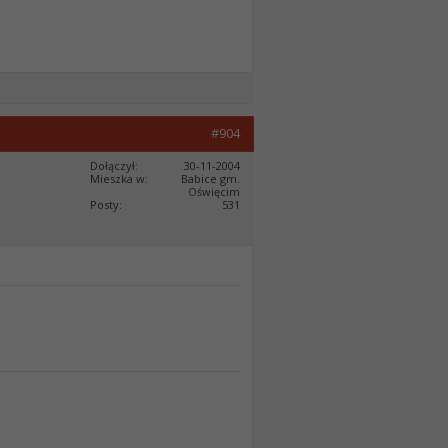
#904
Dołączył
30-11-2004
Mieszka w
Babice gm.
Oświęcim
Posty
531