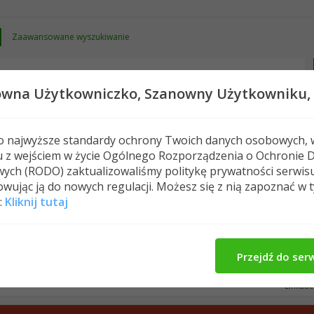
Zaawansowane wyszukiwanie
owna Użytkowniczko,
Szanowny Użytkowniku,
 o najwyższe standardy ochrony Twoich danych osobowych, 
u z wejściem w życie Ogólnego Rozporządzenia o Ochronie 
Nowe posty
FAQ
Kalendarz
Spełeczn
ych (RODO) zaktualizowaliśmy politykę prywatności serwis
wując ją do nowych regulacji. Możesz się z nią zapoznać w 
nie po 40-stce
ostatnia szansa
:
Kliknij tutaj
Strona 91 z 418
...
41
81
89
Pierwszy
Ostatni
Przejdź do ser
LinkBac