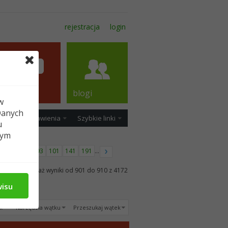
rejestracja
login
forum
blogi
w
Danych
ość
Ustawienia
Szybkie linki
u
tym
90
91
92
93
101
141
191
...
Pokaż wyniki od 901 do 910 z 4172
wisu
k
Narzędzia wątku
Przeszukaj wątek