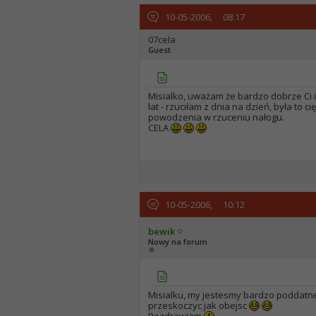
10-05-2006,
08:17
07cela
Guest
Misialko, uważam że bardzo dobrze Ci id
lat - rzuciłam z dnia na dzień, była to
powodzenia w rzuceniu nałogu.
CELA
10-05-2006,
10:12
bewik
Nowy na forum
Misialku, my jestesmy bardzo poddatne n
przeskoczyc jak obejsc