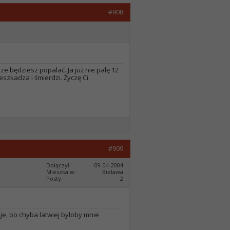
#908
ze będziesz popalać. Ja już nie palę 12
eszkadza i śmierdzi. Życzę Ci
#909
Dołączył
09-04-2004
Mieszka w
Bielawa
Posty
2
aje, bo chyba latwiej byloby mnie