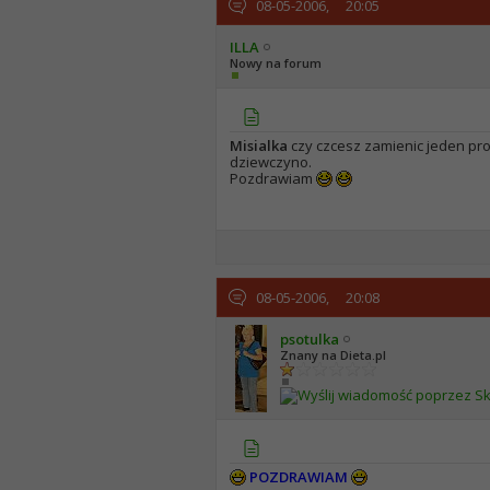
08-05-2006,
20:05
ILLA
Nowy na forum
Misialka
czy czcesz zamienic jeden pro
dziewczyno.
Pozdrawiam
08-05-2006,
20:08
psotulka
Znany na Dieta.pl
POZDRAWIAM