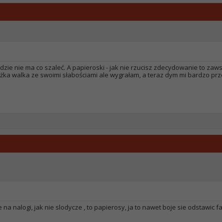
zie nie ma co szaleć. A papieroski - jak nie rzucisz zdecydowanie to zaws
 ciężka walka ze swoimi słabościami ale wygrałam, a teraz dym mi bardzo prz
a nalogi, jak nie slodycze , to papierosy, ja to nawet boje sie odstawic f