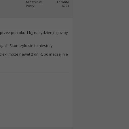
Mieszka w
Toronto
Posty
1,291
rzez pol roku 1 kg na tydzien,to juz by
acjach.Skonczylo sie to niestety
ek (moze nawet 2 dni?), bo inaczej nie