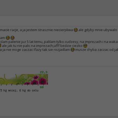
 macie racje, a ja jestem strasznie niecierpliwa
ale gdyby mnie ubywalo p
wiam
zucilam palenie juz 5 lat temu, palilam tylko cudzesy, na imprezach i na wak
ale jak tu nie palic na imprezach,ufff bedzie ciezko
a ja nie moge zaczac Ifazy tak sie rozjadlam
musze chyba zaczac od jabl