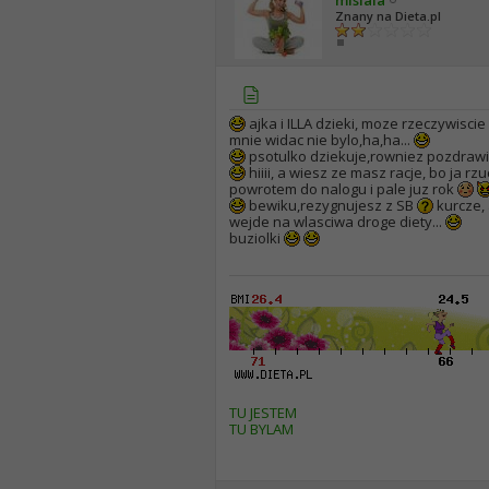
Znany na Dieta.pl
ajka i ILLA dzieki, moze rzeczywiscie
mnie widac nie bylo,ha,ha...
psotulko dziekuje,rowniez pozdra
hiiii, a wiesz ze masz racje, bo ja r
powrotem do nalogu i pale juz rok
bewiku,rezygnujesz z SB
kurcze, 
wejde na wlasciwa droge diety...
buziolki
TU JESTEM
TU BYLAM