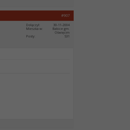
#907
Dołączył
30-11-2004
Mieszka w
Babice gm.
Oświęcim
Posty
531